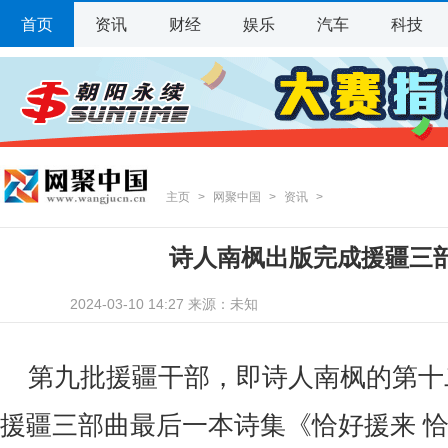
首页
资讯
财经
娱乐
汽车
科技
主页
>
网聚中国
>
资讯
>
诗人南枫出版完成援疆三
2024-03-10 14:27 来源：未知
第九批援疆干部，即诗人南枫的第十
援疆三部曲最后一本诗集《恰好援来 