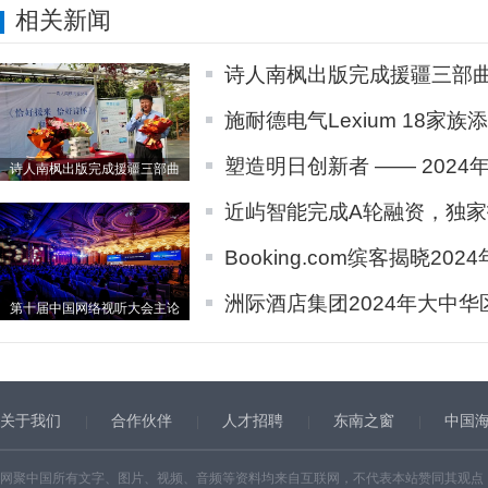
相关新闻
诗人南枫出版完成援疆三部
施耐德电气Lexium 18家族添
塑造明日创新者 —— 202
诗人南枫出版完成援疆三部曲
近屿智能完成A轮融资，独家
Booking.com缤客揭晓2
洲际酒店集团2024年大中
第十届中国网络视听大会主论
关于我们
合作伙伴
人才招聘
东南之窗
中国
网聚中国所有文字、图片、视频、音频等资料均来自互联网，不代表本站赞同其观点