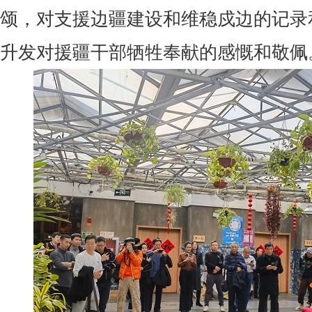
颂，对支援边疆建设和维稳戍边的记录
升发对援疆干部牺牲奉献的感慨和敬佩