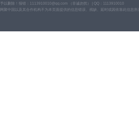
予以删除！报错：1113910010@qq.com （非诚勿扰） | QQ：1113910010
网聚中国以及其合作机构不为本页面提供的信息错误、残缺、延时或因依靠此信息所