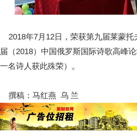
2018年7月12日，荣获第九届莱蒙
届（2018）中国俄罗斯国际诗歌高峰
一名诗人获此殊荣）。
撰稿：马红燕 乌 兰