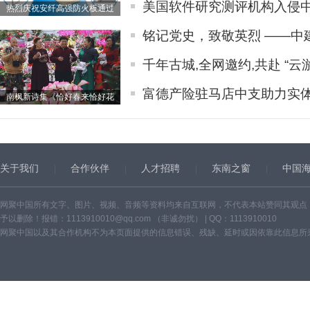
美国软件研究测评机构入侵
热烈庆祝安纤高强防火板通过
铭记党史，致敬英烈 ——中
千年古城,全网邀约,共赴 “云
富德产险驻马店中支助力实
南枫新诗集《恰好春来恰好花
关于我们
合作伙伴
人才招聘
东南之窗
中国
网聚中国所有文字、图片、视频、音频等资料均来自互联网，不代表本站赞同其观点
予以删除！报错：1113910010@qq.com （非诚勿扰） | QQ：1113910010
网聚中国以及其合作机构不为本页面提供的信息错误、残缺、延时或因依靠此信息所